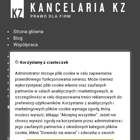
Strona główna
Blog
Współpraca
Regulamin
cookie
Korzystamy z ciasteczek
Regulamin newslettera
Polityka prywatności
Administrator stosuje pliki cookie w celu zapewnienia
Pliki cookies
prawidłowego funkcjonowania serwisu. Może również
Polityka opinii
wykorzystywać pliki cookie własne oraz zaufanych
Odstąpienie od umowy / zwrot
partnerów w celach analitycznych i marketingowych, w
Edytuj zgody cookie
szczególności w celu dopasowania treści reklamowych do
preferencji użytkowników. Korzystanie z analitycznych i
Kancelaria KZ
marketingowych plików cookie wymaga zgody, którą
możesz wyrazić, klikając "Akceptuj wszystkie". Jeżeli nie
795-846-132
chcesz wyrazić zgody na korzystanie przez administratora i
kontakt@kancelariakz.pl
jego zaufanych partnerów z określonych kategorii plików
cookie, kliknij "Dowiedz się więcej" i zdecyduj o swoich
ul. Wspólna 3
preferencjach. Wyrażoną zgodę można wycofać w każdym