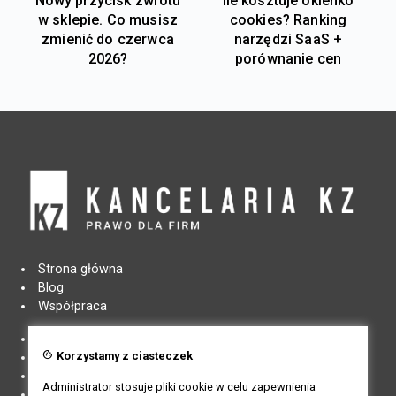
Nowy przycisk zwrotu
Ile kosztuje okienko
w sklepie. Co musisz
cookies? Ranking
zmienić do czerwca
narzędzi SaaS +
2026?
porównanie cen
Strona główna
Blog
Współpraca
Regulamin
cookie
Korzystamy z ciasteczek
Regulamin newslettera
Polityka prywatności
Administrator stosuje pliki cookie w celu zapewnienia
Pliki cookies